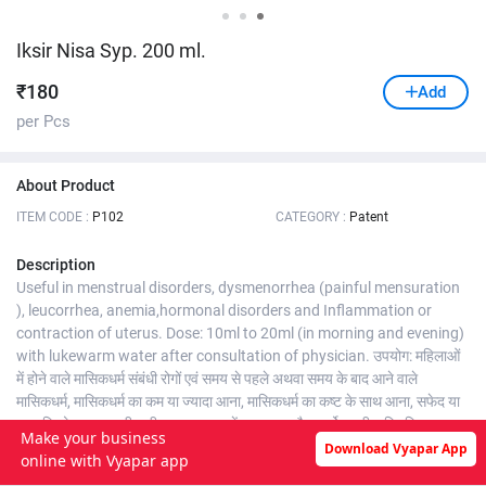
Iksir Nisa Syp. 200 ml.
₹
180
Add
per Pcs
About Product
ITEM CODE :
P102
CATEGORY :
Patent
Description
Useful in menstrual disorders, dysmenorrhea (painful mensuration
), leucorrhea, anemia,hormonal disorders and Inflammation or
contraction of uterus. Dose: 10ml to 20ml (in morning and evening)
with lukewarm water after consultation of physician. उपयोग: महिलाओं
में होने वाले मासिकधर्म संबंधी रोगों एवं समय से पहले अथवा समय के बाद आने वाले
मासिकधर्म, मासिकधर्म का कम या ज्यादा आना, मासिकधर्म का कष्ट के साथ आना, सफेद या
लाल लिकोरया, खून की कमी, चक्कर आना में लाभदायक है। हार्मोन्स की अनियमितता दूर
Make your business
करने में सहायक है। गर्भाशय की सूजन और विकार आदि में असरकारक हैं। सेवन विधि: 10
Download Vyapar App
online with Vyapar app
ml से 20ml तक (सुबह व शाम) गुनगुने पानी से अपने चिकित्सक के परामर्श से लें। حیض